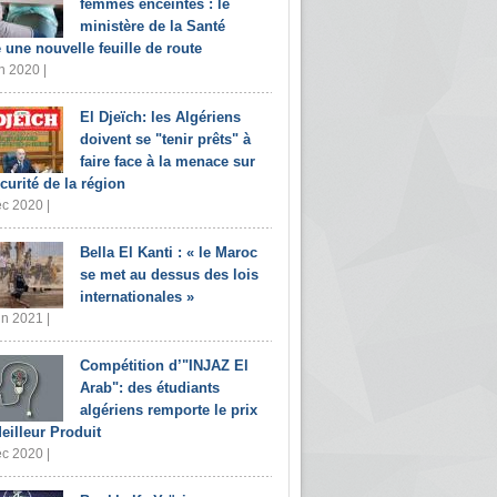
femmes enceintes : le
ministère de la Santé
e une nouvelle feuille de route
n 2020 |
El Djeïch: les Algériens
doivent se "tenir prêts" à
faire face à la menace sur
écurité de la région
c 2020 |
Bella El Kanti : « le Maroc
se met au dessus des lois
internationales »
in 2021 |
Compétition d’"INJAZ El
Arab": des étudiants
algériens remporte le prix
eilleur Produit
c 2020 |