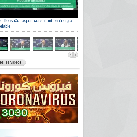
e Bensaâd, expert consultant en énergie
elable
es les vidéos