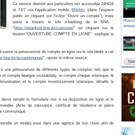
Ce service destiné aux particuliers est accessible 24H/24
et 7J/7 via l’application mobile
BN@tic
(dans l’espace
public en cliquant sur l’icône "Ouvrir un compte"), mais
Houcin
aussi à travers le site e-banking de la BNA :
renouv
"
https://ebanking.bna.dz/customer/
" en cliquant sur le
bouton "OUVERTURE COMPTE EN LIGNE", explique la
à savoir la préouverture du compte en ligne via le site dédié à cet
te.bna.dz/accountsignup/
", ajoute la même source.
Tout
 à une préouverture de différents types de comptes tels que le
 et compte épargne mostakbaly, le compte chèque islamique, le
unération et le compte investissement islamique, détaille la
 devra remplir le formulaire mis à sa disposition en ligne et le
mandés (Acte de naissance, certificat de résidence et pièce
e le communiqué.
e, prendre un rendez-vous dans une agence de son choix afin de