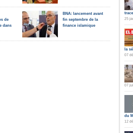
trac
BNA: lancement avant
25 ja
es de
fin septembre de la
e dans
finance islamique
la s
07 dé
07 ju
du M
12 dé