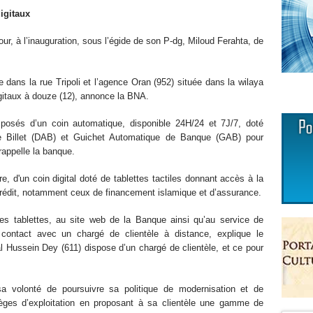
igitaux
ur, à l’inauguration, sous l’égide de son P-dg, Miloud Ferahta, de
e dans la rue Tripoli et l’agence Oran (952) située dans la wilaya
gitaux à douze (12), annonce la BNA.
osés d’un coin automatique, disponible 24H/24 et 7J/7, doté
de Billet (DAB) et Guichet Automatique de Banque (GAB) pour
rappelle la banque.
, d'un coin digital doté de tablettes tactiles donnant accès à la
rédit, notamment ceux de financement islamique et d’assurance.
 ses tablettes, au site web de la Banque ainsi qu’au service de
 contact avec un chargé de clientèle à distance, explique le
l Hussein Dey (611) dispose d’un chargé de clientèle, et ce pour
sa volonté de poursuivre sa politique de modernisation et de
sièges d’exploitation en proposant à sa clientèle une gamme de