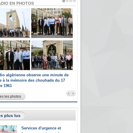
ADIO EN PHOTOS
dio algérienne observe une minute de
Les champions paralympiques 
ce à la mémoire des chouhada du 17
Radio Algérienne et recrutés 
re 1961
sportifs
es les photos
s plus lus
Services d'urgence et