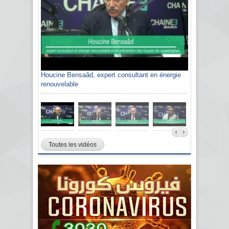
Houcine Bensaâd, expert consultant en énergie
Sami Agli, président de la Confédération
renouvelable
algérienne du patronat citoyen CAPC
Toutes les vidéos