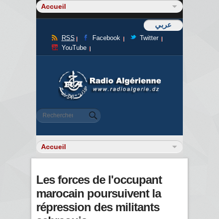
عربي
RSS
Facebook
Twitter
YouTube
Formulaire de recherche
Rechercher
Les forces de l'occupant
marocain poursuivent la
répression des militants