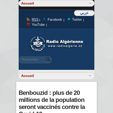
عربي
RSS
Facebook
Twitter
YouTube
Formulaire de recherche
Rechercher
Benbouzid : plus de 20
millions de la population
seront vaccinés contre la