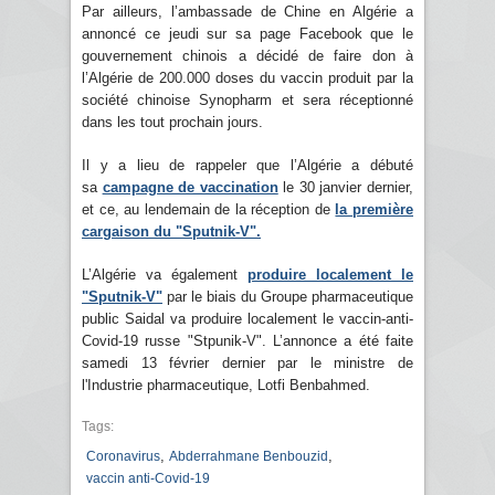
Par ailleurs, l’ambassade de Chine en Algérie a
annoncé ce jeudi sur sa page Facebook que le
gouvernement chinois a décidé de faire don à
l’Algérie de 200.000 doses du vaccin produit par la
société chinoise Synopharm et sera réceptionné
dans les tout prochain jours.
Il y a lieu de rappeler que l’Algérie a débuté
sa
campagne de vaccination
le 30 janvier dernier,
et ce, au lendemain de la réception de
la première
cargaison du "Sputnik-V".
L’Algérie va également
produire localement le
"Sputnik-V"
par le biais du Groupe pharmaceutique
public Saidal va produire localement le vaccin-anti-
Covid-19 russe "Stpunik-V". L’annonce a été faite
samedi 13 février dernier par le ministre de
l'Industrie pharmaceutique, Lotfi Benbahmed.
Tags:
,
,
Coronavirus
Abderrahmane Benbouzid
vaccin anti-Covid-19