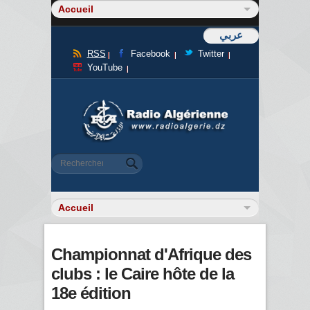
عربي
RSS
Facebook
Twitter
YouTube
Formulaire de recherche
Rechercher
Championnat d'Afrique des
clubs : le Caire hôte de la
18e édition