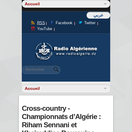
عربي
RSS
Facebook
Twitter
YouTube
Formulaire de recherche
Rechercher
Cross-country -
Championnats d’Algérie :
Riham Sennani et