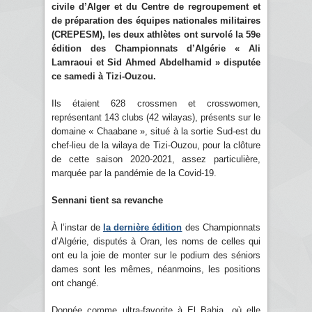
civile d’Alger et du Centre de regroupement et
de préparation des équipes nationales militaires
(CREPESM), les deux athlètes ont survolé la 59e
édition des Championnats d’Algérie « Ali
Lamraoui et Sid Ahmed Abdelhamid » disputée
ce samedi à Tizi-Ouzou.
Ils étaient 628 crossmen et crosswomen,
représentant 143 clubs (42 wilayas), présents sur le
domaine « Chaabane », situé à la sortie Sud-est du
chef-lieu de la wilaya de Tizi-Ouzou, pour la clôture
de cette saison 2020-2021, assez particulière,
marquée par la pandémie de la Covid-19.
Sennani tient sa revanche
À l’instar de
la dernière édition
des Championnats
d’Algérie, disputés à Oran, les noms de celles qui
ont eu la joie de monter sur le podium des séniors
dames sont les mêmes, néanmoins, les positions
ont changé.
Donnée comme ultra-favorite à El Bahia, où elle