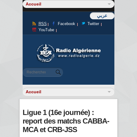
عربي
RSS
Facebook
Twitter
YouTube
Formulaire de recherche
Rechercher
Ligue 1 (16e journée) :
report des matchs CABBA-
MCA et CRB-JSS