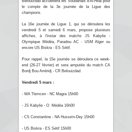
Belouizdad accueillera les Soudanais d'Al-Hilal pour
le compte de la 3e journée de la Ligue des
champions.
La 16e journée de Ligue 1, qui se déroulera les
vendredi 5 et samedi 6 mars, propose plusieurs
affiches, à l'instar des matchs JS Kabylie -
Olympique Médéa, Paradou AC - USM Alger ou
encore US Biskra - ES Sétif.
Pour rappel, la 15e journée se déroulera ce week-
end (26-27 février) et sera amputée du match CA
Bordj Bou Arréridj - CR Belouizdad.
Vendredi 5 mars :
- WA Tlemcen - NC Magra 15h00
- JS Kabylie - O. Médéa 16h00
- CS Constantine - NA Husseïn-Dey 15h00
- US Biskra - ES Sétif 15h00