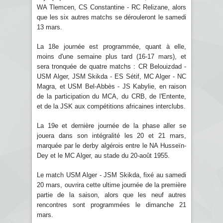
WA Tlemcen, CS Constantine - RC Relizane, alors
que les six autres matchs se dérouleront le samedi
13 mars.
La 18e journée est programmée, quant à elle,
moins d'une semaine plus tard (16-17 mars), et
sera tronquée de quatre matchs : CR Belouizdad -
USM Alger, JSM Skikda - ES Sétif, MC Alger - NC
Magra, et USM Bel-Abbès - JS Kabylie, en raison
de la participation du MCA, du CRB, de l'Entente,
et de la JSK aux compétitions africaines interclubs.
La 19e et dernière journée de la phase aller se
jouera dans son intégralité les 20 et 21 mars,
marquée par le derby algérois entre le NA Husseïn-
Dey et le MC Alger, au stade du 20-août 1955.
Le match USM Alger - JSM Skikda, fixé au samedi
20 mars, ouvrira cette ultime journée de la première
partie de la saison, alors que les neuf autres
rencontres sont programmées le dimanche 21
mars.