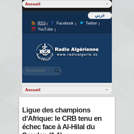
عربي
RSS
Facebook
Twitter
YouTube
Formulaire de recherche
Rechercher
Ligue des champions
d'Afrique: le CRB tenu en
échec face à Al-Hilal du