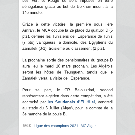
Les Vert et Rouge se sont imposés en terre
sénégalaise grâce au but de Belkheir inscrit à la
14e minute.
Grâce à cette victoire, la première sous l’ère
Amrani, le MCA occupe la 2e place du quatuor D (5
pts), derrière les Tunisiens de l’Espérance de Tunis
(7 pts) vainqueurs, à domicile, des Egyptiens du
Zamalek (3-1), troisième au classement (2 pts).
La prochaine sortie des pensionnaires du groupe D
aura lieu le mardi 16 mars prochain. Les Algérois
seront les hôtes de Teungueth, tandis que le
Zamalek verra la visite de l’Espérance.
Pour sa part, le CR Belouizdad, second
représentant algérien dans cette compétition, a été
accroché par
les Soudanais d’El Hilel
, vendredi
au stade du 5 Juillet (Alger), pour le compte de la
3e manche de la poule B.
Tags:
,
Ligue des champions 2021
MC Alger