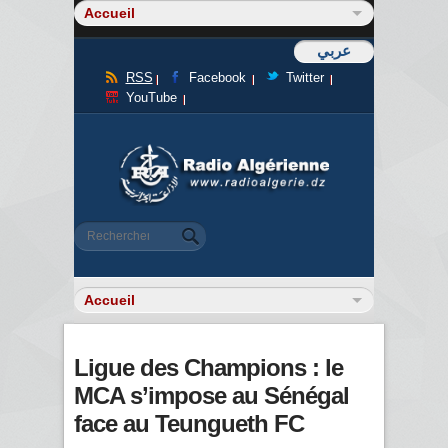
عربي
RSS
Facebook
Twitter
YouTube
Formulaire de recherche
Rechercher
Ligue des Champions : le
MCA s’impose au Sénégal
face au Teungueth FC