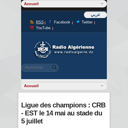
عربي
RSS
Facebook
Twitter
YouTube
Formulaire de recherche
Rechercher
Ligue des champions : CRB
- EST le 14 mai au stade du
5 juillet