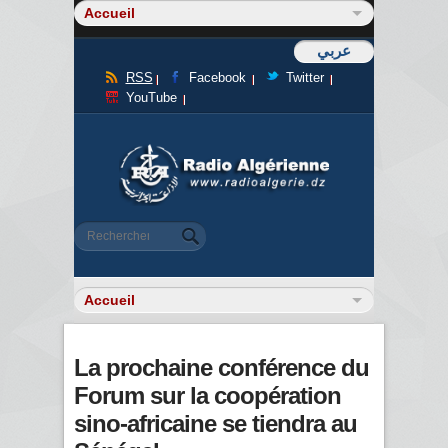
عربي
RSS
Facebook
Twitter
YouTube
Formulaire de recherche
Rechercher
La prochaine conférence du
Forum sur la coopération
sino-africaine se tiendra au