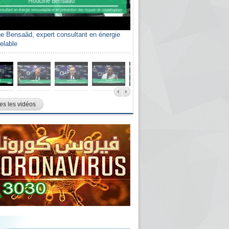
e Bensaâd, expert consultant en énergie
elable
es les vidéos