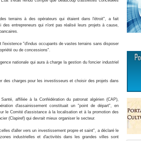
 l'Etat s'était rendu compte que beaucoup d'assiettes concédées
es terrains à des opérateurs qui étaient dans l'étroit", a fait
si des entrepreneurs qui n'ont pas réalisé leurs projets à cause,
bancaires.
 l'existence "d'indus occupants de vastes terrains sans disposer
ropriété ou de concessions".
agence nationale qui aura à charge la gestion du foncier industriel
hier des charges pour les investisseurs et choisir des projets dans
 Santé, affiliée à la Confédération du patronat algérien (CAP),
ration d'assainissement constituait un "point de départ", en
ur le Comité d'assistance à la localisation et à la promotion des
cier (Clapiref) qui devrait mieux organiser le secteur.
elles d'aller vers un investissement propre et saint", a déclaré le
nes industrielles et d'activités dans les grandes villes sont