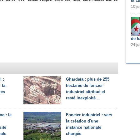
et cu
10 ju
de l
24 ju
l :
Ghardaïa : plus de 255
 la
hectares de foncier
les
industriel attribué et
resté inexploité...
e : le
Foncier industriel : vers
la création d'une
site
instance nationale
bale
chargée