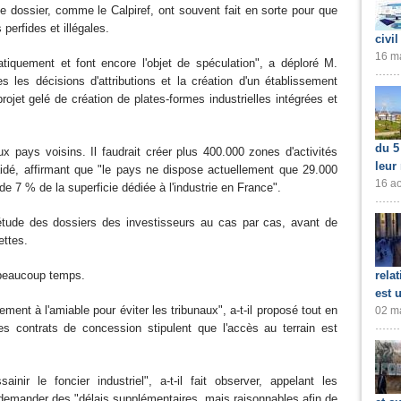
 dossier, comme le Calpiref, ont souvent fait en sorte pour que
 perfides et illégales.
civil
16 ma
iquement et font encore l'objet de spéculation", a déploré M.
 les décisions d'attributions et la création d'un établissement
rojet gelé de création de plates-formes industrielles intégrées et
du 5
 pays voisins. Il faudrait créer plus 400.000 zones d'activités
leur
plaidé, affirmant que "le pays ne dispose actuellement que 29.000
16 ao
de 7 % de la superficie dédiée à l'industrie en France".
'étude des dossiers des investisseurs au cas par cas, avant de
ettes.
rela
 beaucoup temps.
est 
lement à l'amiable pour éviter les tribunaux", a-t-il proposé tout en
02 ma
s contrats de concession stipulent que l'accès au terrain est
inir le foncier industriel", a-t-il fait observer, appelant les
demander des "délais supplémentaires, mais raisonnables afin de