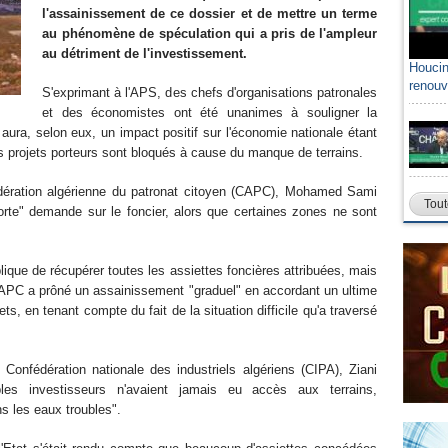
l'assainissement de ce dossier et de mettre un terme
au phénomène de spéculation qui a pris de l'ampleur
au détriment de l'investissement.
Houcin
renouv
S'exprimant à l'APS, des chefs d'organisations patronales
et des économistes ont été unanimes à souligner la
 aura, selon eux, un impact positif sur l'économie nationale étant
projets porteurs sont bloqués à cause du manque de terrains.
édération algérienne du patronat citoyen (CAPC), Mohamed Sami
Tout
"forte" demande sur le foncier, alors que certaines zones ne sont
blique de récupérer toutes les assiettes foncières attribuées, mais
 CAPC a prôné un assainissement "graduel" en accordant un ultime
ets, en tenant compte du fait de la situation difficile qu'a traversé
Confédération nationale des industriels algériens (CIPA), Ziani
les investisseurs n'avaient jamais eu accès aux terrains,
s les eaux troubles".