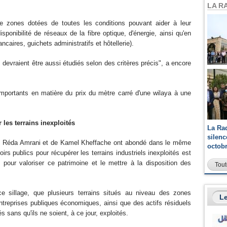
LA R
de zones dotées de toutes les conditions pouvant aider à leur
onibilité de réseaux de la fibre optique, d'énergie, ainsi qu'en
caires, guichets administratifs et hôtellerie).
 devraient être aussi étudiés selon des critères précis", a encore
importants en matière du prix du mètre carré d'une wilaya à une
 les terrains inexploités
La Ra
silen
de Réda Amrani et de Kamel Kheffache ont abondé dans le même
octob
s publics pour récupérer les terrains industriels inexploités est
e pour valoriser ce patrimoine et le mettre à la disposition des
Tout
e sillage, que plusieurs terrains situés au niveau des zones
Le
entreprises publiques économiques, ainsi que des actifs résiduels
s sans qu'ils ne soient, à ce jour, exploités.