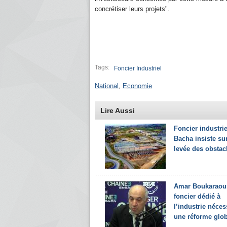
concrétiser leurs projets".
Tags:
Foncier Industriel
National
,
Economie
Lire Aussi
Foncier industrie
Bacha insiste sur
levée des obstac
Amar Boukaraoun
foncier dédié à
l’industrie néces
une réforme glo