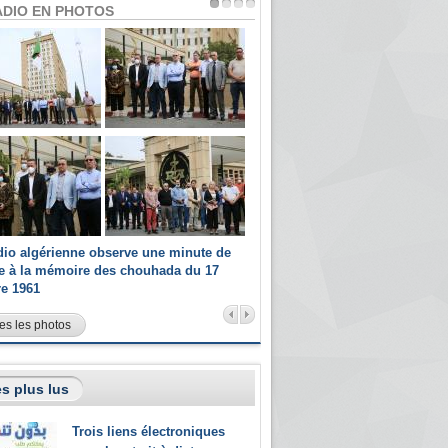
ADIO EN PHOTOS
dio algérienne observe une minute de
Les champions paralympiques 
ce à la mémoire des chouhada du 17
Radio Algérienne et recrutés 
re 1961
sportifs
es les photos
s plus lus
Trois liens électroniques