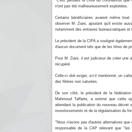
"C'est pendant la crise du coronavirus que
n'ont pas été malheureusement exploitées.
Certains bénéficiaires avaient même loué d
observer M. Ziani, ajoutant qu'il existe aus
notamment des entraves bureaucratiques et 
Le président de la CIPA a souligné également
d'aucun document tels que de les titres de p
Pour M. Ziani, il est judicieux de créer une 
récupéré.
Celle-ci doit exiger, a-t-il mentionné, un ca
des filières non saturées.
De son côté, le président de la fédération
Mahmoud Taffarte, a estimé que cette opé
attendant la publication du nouveau décret s
investissements et de la régularisation du fon
"Nous n'avons pas d'autres alternatives que c
responsable de la CAP relevant que "les zo