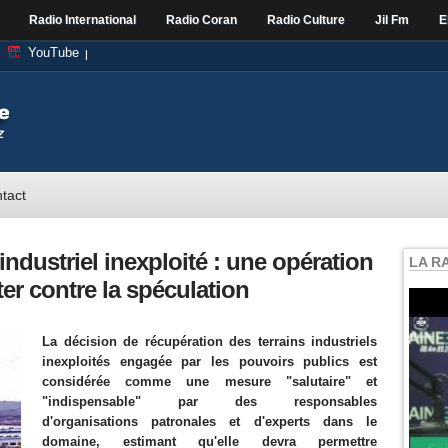
Radio International
Radio Coran
Radio Culture
Jil Fm
E
YouTube
tact
ndustriel inexploité : une opération
LA R
er contre la spéculation
La décision de récupération des terrains industriels
inexploités engagée par les pouvoirs publics est
considérée comme une mesure "salutaire" et
"indispensable" par des responsables
d'organisations patronales et d'experts dans le
domaine, estimant qu'elle devra permettre