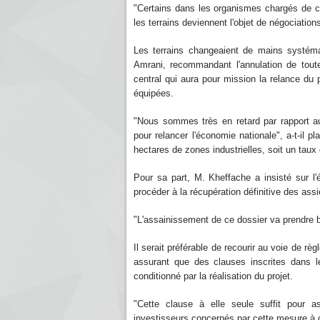
"Certains dans les organismes chargés de ce
les terrains deviennent l'objet de négociations
Les terrains changeaient de mains systémat
Amrani, recommandant l'annulation de toutes
central qui aura pour mission la relance du p
équipées.
"Nous sommes très en retard par rapport aux
pour relancer l'économie nationale", a-t-il 
hectares de zones industrielles, soit un taux 
Pour sa part, M. Kheffache a insisté sur l
procéder à la récupération définitive des assi
"L'assainissement de ce dossier va prendre
Il serait préférable de recourir au voie de règ
assurant que des clauses inscrites dans le
conditionné par la réalisation du projet.
"Cette clause à elle seule suffit pour assa
investisseurs concernés par cette mesure à 