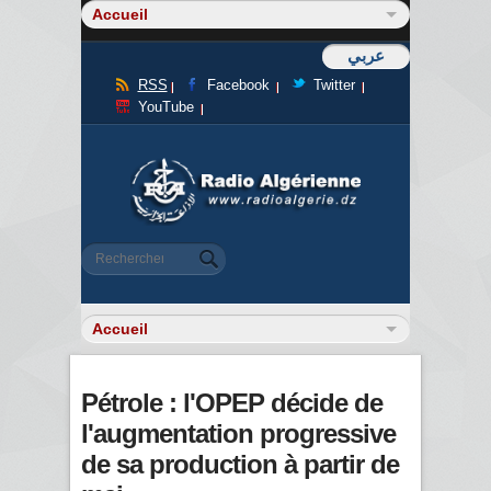
عربي
RSS
Facebook
Twitter
YouTube
Formulaire de recherche
Rechercher
Pétrole : l'OPEP décide de
l'augmentation progressive
de sa production à partir de