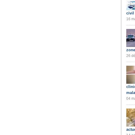
civil
16 ma
zone
26 dé
clin
mala
04 ma
actu