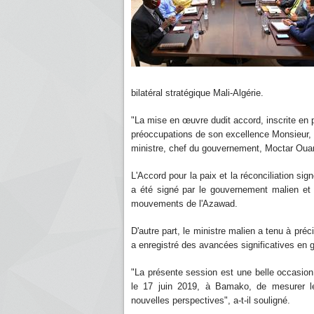
bilatéral stratégique Mali-Algérie.
"La mise en œuvre dudit accord, inscrite en pr
préoccupations de son excellence Monsieur, Ba
ministre, chef du gouvernement, Moctar Ouan
L'Accord pour la paix et la réconciliation si
a été signé par le gouvernement malien et 
mouvements de l'Azawad.
D'autre part, le ministre malien a tenu à préc
a enregistré des avancées significatives en gr
"La présente session est une belle occasion
le 17 juin 2019, à Bamako, de mesurer le
nouvelles perspectives", a-t-il souligné.