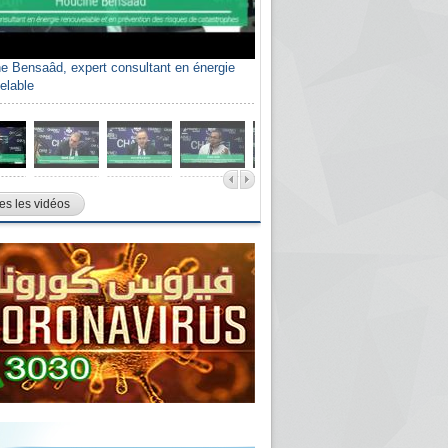
e Bensaâd, expert consultant en énergie
elable
es les vidéos