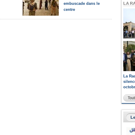
LA R
embuscade dans le
centre
La Ra
silen
octob
Tout
Le