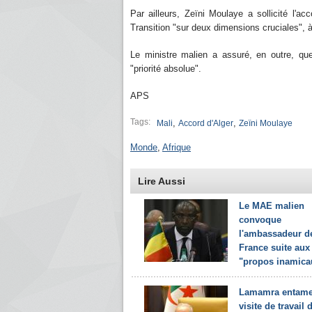
Par ailleurs, Zeïni Moulaye a sollicité l'
Transition "sur deux dimensions cruciales", à 
Le ministre malien a assuré, en outre, que
"priorité absolue".
APS
Tags:
,
,
Mali
Accord d'Alger
Zeïni Moulaye
Monde
,
Afrique
Lire Aussi
Le MAE malien
convoque
l'ambassadeur d
France suite aux
"propos inamicau
Lamamra entame
visite de travail