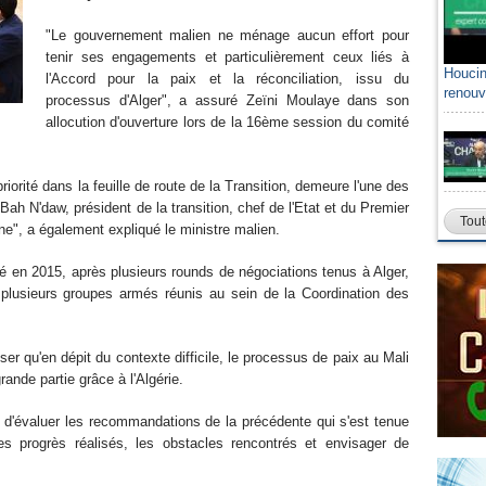
"Le gouvernement malien ne ménage aucun effort pour
tenir ses engagements et particulièrement ceux liés à
Houcin
l'Accord pour la paix et la réconciliation, issu du
renouv
processus d'Alger", a assuré Zeïni Moulaye dans son
allocution d'ouverture lors de la 16ème session du comité
iorité dans la feuille de route de la Transition, demeure l'une des
h N'daw, président de la transition, chef de l'Etat et du Premier
Tout
e", a également expliqué le ministre malien.
gné en 2015, après plusieurs rounds de négociations tenus à Alger,
plusieurs groupes armés réunis au sein de la Coordination des
iser qu'en dépit du contexte difficile, le processus de paix au Mali
ande partie grâce à l'Algérie.
 d'évaluer les recommandations de la précédente qui s'est tenue
s progrès réalisés, les obstacles rencontrés et envisager de