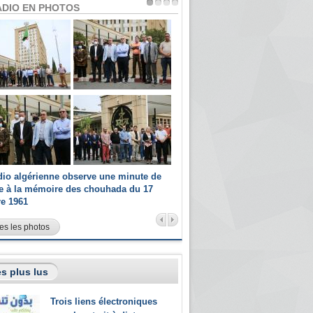
ADIO EN PHOTOS
dio algérienne observe une minute de
Les champions paralympiques 
ce à la mémoire des chouhada du 17
Radio Algérienne et recrutés 
re 1961
sportifs
es les photos
s plus lus
Trois liens électroniques