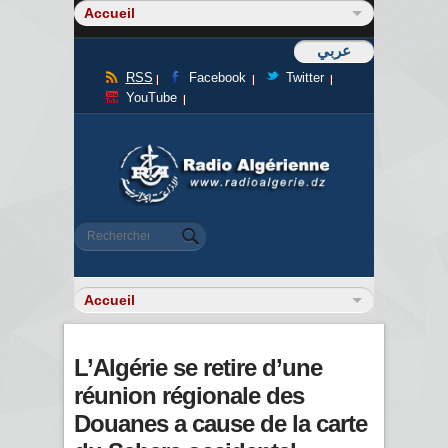
عربي
RSS
Facebook
Twitter
YouTube
Formulaire de recherche
Rechercher
L’Algérie se retire d’une
réunion régionale des
Douanes a cause de la carte