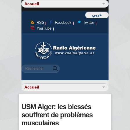
عربي
RSS
Facebook
Twitter
YouTube
Formulaire de recherche
Rechercher
USM Alger: les blessés
souffrent de problèmes
musculaires