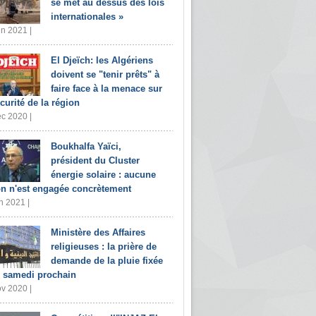
se met au dessus des lois
internationales »
in 2021 |
El Djeïch: les Algériens
doivent se "tenir prêts" à
faire face à la menace sur
écurité de la région
c 2020 |
Boukhalfa Yaïci,
président du Cluster
énergie solaire : aucune
on n'est engagée concrètement
n 2021 |
Ministère des Affaires
religieuses : la prière de
demande de la pluie fixée
 samedi prochain
v 2020 |