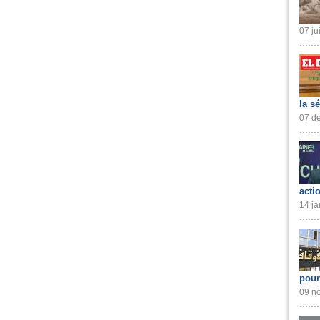
07 ju
la s
07 dé
acti
14 ja
pour
09 no