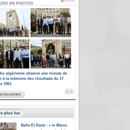
ADIO EN PHOTOS
dio algérienne observe une minute de
Les champions paralympiques 
ce à la mémoire des chouhada du 17
Radio Algérienne et recrutés 
re 1961
sportifs
es les photos
s plus lus
Bella El Kanti : « le Maroc