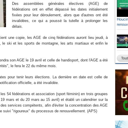
Des assemblées générales électives (AGE) de
fédérations ont en effet dépassé les dates initialement
fixées pour leur déroulement, alors que d'autres ont été
Houcin
invalidées, ce qui a poussé la tutelle à prolonger les
renouv
délais.
ent une copie, les AGE de cinq fédérations auront lieu jeudi, à
k, le ski et les sports de montagne, les arts martiaux et enfin le
Tout
ndra son AGE le 19 avril et celle de handisport, dont l'AGE a été
arités", le fera le 22 du même mois.
tes pour tenir leurs élections. La dernière en date est celle de
tification officielle, a été invalidée.
es 54 fédérations et association (sport féminin) en trois groupes
u 19 mars et du 20 mars au 15 avril) et établi un calendrier sur la
 des services compétents, afin d'éviter la concentration des AGE
le suivi "rigoureux" du processus de renouvellement. (APS)