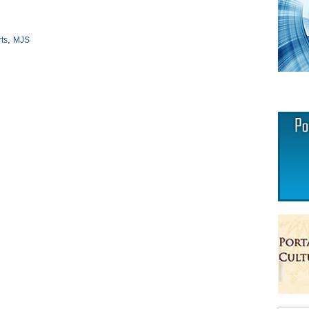
,
rts
MJS