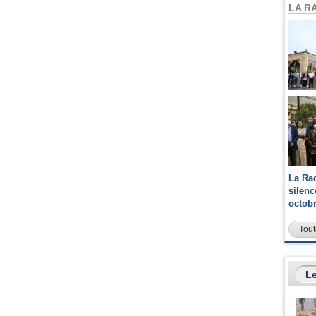
LA R
La Ra
silen
octob
Tout
Le