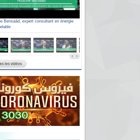
e Bensaâd, expert consultant en énergie
elable
es les vidéos