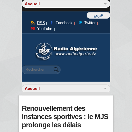
عربي
RSS
Facebook
Twitter
YouTube
Formulaire de recherche
Rechercher
Renouvellement des
instances sportives : le MJS
prolonge les délais