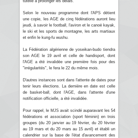
tutelle à prolonger les délais.
Selon le nouveau programme dont l'APS détient
une copie, les AGE de cinq fédérations auront lieu
jeudi, à savoir le football, l'aviron et le canoë kayak,
le ski et les sports de montagne, les arts martiaux
et enfin le kung-fu wushu.
La Fédération algérienne de yoseikan-budo tiendra
son AGE le 19 avril et celle de handisport, dont
l'AGE a été invalidée une première fois pour des
"irrégularités", le fera le 22 du même mois.
D'autres instances sont dans l'attente de dates pour
tenir leurs élections. La dernière en date est celle
de basket-ball, dont l'AGE, dans l'attente d'une
notification officielle, a été invalidée.
Pour rappel, le MJS avait scindé auparavant les 54
fédérations et association (sport féminin) en trois
groupes (du 20 janvier au 19 février, du 20 février
au 19 mars et du 20 mars au 15 avril) et établi un
calendrier sur la base de l'état d'avancement des