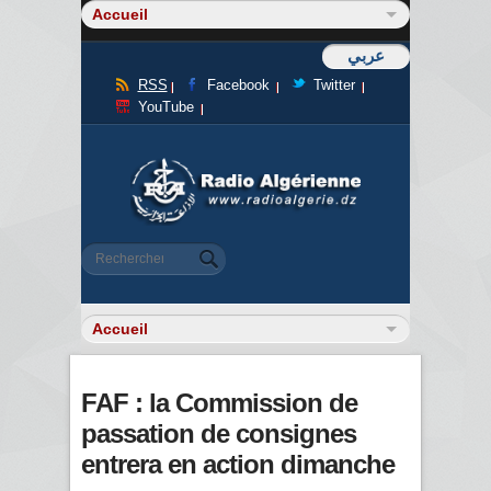
عربي
RSS
Facebook
Twitter
YouTube
Formulaire de recherche
Rechercher
FAF : la Commission de
passation de consignes
entrera en action dimanche