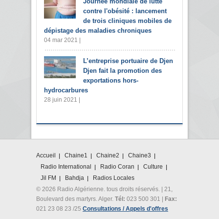
Journée mondiale de lutte
contre l'obésité : lancement
de trois cliniques mobiles de
dépistage des maladies chroniques
04 mar 2021 |
L’entreprise portuaire de Djen
Djen fait la promotion des
exportations hors-
hydrocarbures
28 juin 2021 |
Accueil
Chaine1
Chaine2
Chaine3
Radio International
Radio Coran
Culture
Jil FM
Bahdja
Radios Locales
© 2026 Radio Algérienne. tous droits réservés. | 21,
Boulevard des martyrs. Alger.
Tél:
023 500 301 |
Fax:
021 23 08 23 /25
Consultations / Appels d'offres