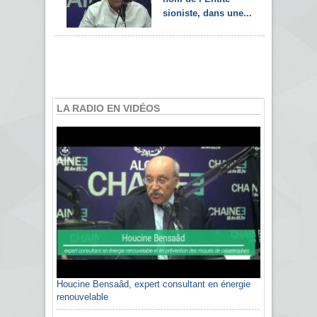
sioniste, dans une...
LA RADIO EN VIDÉOS
Houcine Bensaâd, expert consultant en énergie
Sami Agli, président de la Confédération
renouvelable
algérienne du patronat citoyen CAPC