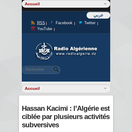
عربي
RSS
Facebook
Twitter
YouTube
Formulaire de recherche
Rechercher
Hassan Kacimi : l’Algérie est
ciblée par plusieurs activités
subversives