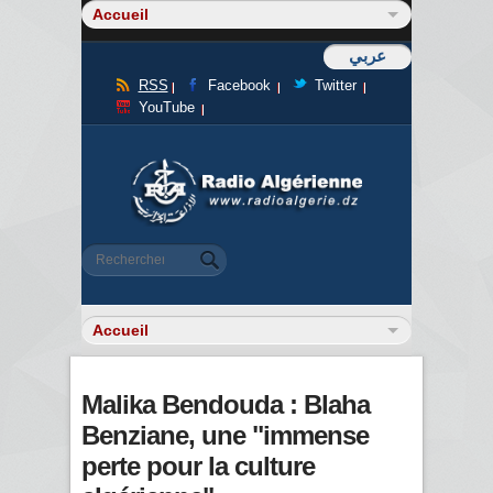
عربي
RSS
Facebook
Twitter
YouTube
Formulaire de recherche
Rechercher
Malika Bendouda : Blaha
Benziane, une "immense
perte pour la culture