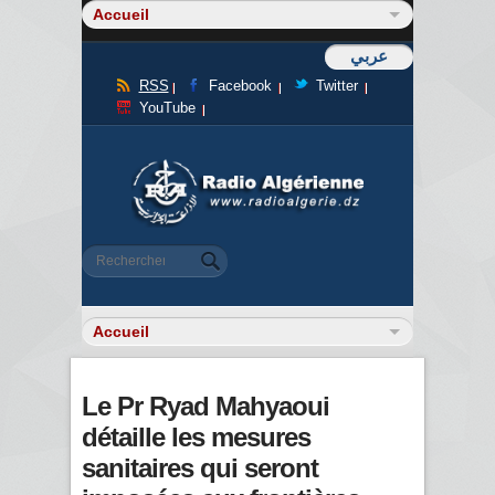
عربي
RSS
Facebook
Twitter
YouTube
Formulaire de recherche
Rechercher
Le Pr Ryad Mahyaoui
détaille les mesures
sanitaires qui seront