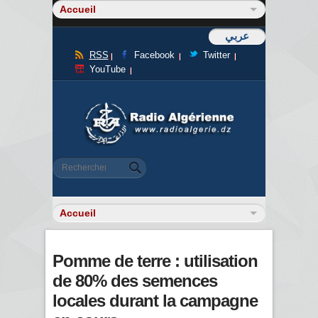
عربي
RSS
Facebook
Twitter
YouTube
Formulaire de recherche
Rechercher
Pomme de terre : utilisation
de 80% des semences
locales durant la campagne