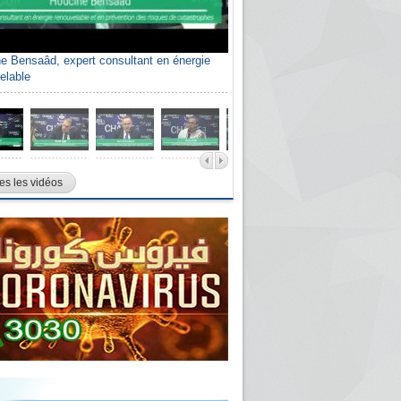
e Bensaâd, expert consultant en énergie
elable
es les vidéos