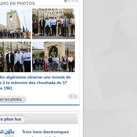
ADIO EN PHOTOS
dio algérienne observe une minute de
Les champions paralympiques 
ce à la mémoire des chouhada du 17
Radio Algérienne et recrutés 
re 1961
sportifs
es les photos
s plus lus
Trois liens électroniques