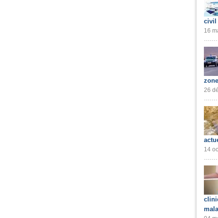
civil
16 ma
zone
26 dé
actu
14 oc
clin
mala