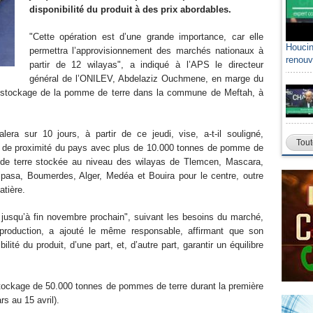
disponibilité du produit à des prix abordables.
"Cette opération est d’une grande importance, car elle
Houcin
permettra l’approvisionnement des marchés nationaux à
renouv
partir de 12 wilayas", a indiqué à l’APS le directeur
général de l’ONILEV, Abdelaziz Ouchmene, en marge du
déstockage de la pomme de terre dans la commune de Meftah, à
ra sur 10 jours, à partir de ce jeudi, vise, a-t-il souligné,
Tout
t de proximité du pays avec plus de 10.000 tonnes de pomme de
e de terre stockée au niveau des wilayas de Tlemcen, Mascara,
 Tipasa, Boumerdes, Alger, Medéa et Bouira pour le centre, outre
matière.
s jusqu’à fin novembre prochain", suivant les besoins du marché,
roduction, a ajouté le même responsable, affirmant que son
ité du produit, d’une part, et, d’autre part, garantir un équilibre
tockage de 50.000 tonnes de pommes de terre durant la première
s au 15 avril).