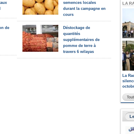
taux
semences locales
LA R
d
durant la campagne en
cours
on de
Déstockage de
quantités
supplémentaires de
pomme de terre à
travers 6 wilayas
La Ra
silen
octob
Tout
Le