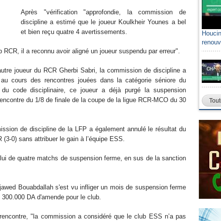
Après "vérification "approfondie, la commission de
discipline a estimé que le joueur Koulkheir Younes a bel
et bien reçu quatre 4 avertissements.
Houcin
renouv
ub RCR, il a reconnu avoir aligné un joueur suspendu par erreur".
autre joueur du RCR Gherbi Sabri, la commission de discipline a
 au cours des rencontres jouées dans la catégorie séniore du
 du code disciplinaire, ce joueur a déjà purgé la suspension
rencontre du 1/8 de finale de la coupe de la ligue RCR-MCO du 30
Tout
mission de discipline de la LFP a également annulé le résultat du
 (3-0) sans attribuer le gain à l’équipe ESS.
lui de quatre matchs de suspension ferme, en sus de la sanction
jawed Bouabdallah s'est vu infliger un mois de suspension ferme
lus 300.000 DA d'amende pour le club.
te rencontre, "la commission a considéré que le club ESS n’a pas