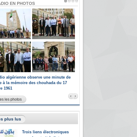
ADIO EN PHOTOS
dio algérienne observe une minute de
Les champions paralympiques 
ce à la mémoire des chouhada du 17
Radio Algérienne et recrutés 
re 1961
sportifs
es les photos
s plus lus
Trois liens électroniques