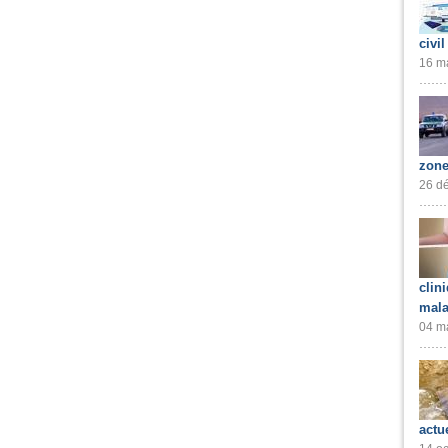
civil
16 ma
zone
26 dé
clin
mala
04 ma
actu