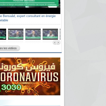
e Bensaâd, expert consultant en énergie
elable
es les vidéos