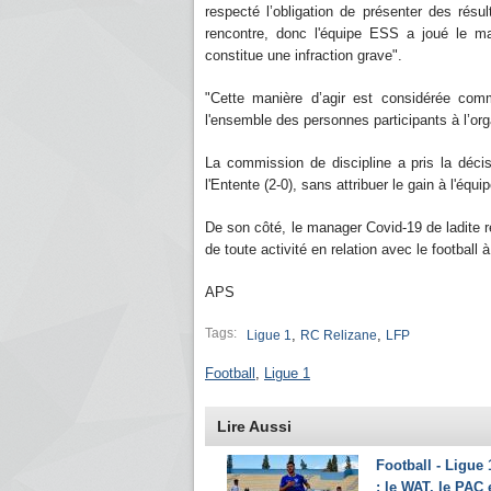
respecté l’obligation de présenter des rés
rencontre, donc l'équipe ESS a joué le m
constitue une infraction grave".
"Cette manière d’agir est considérée com
l'ensemble des personnes participants à l’org
La commission de discipline a pris la décis
l'Entente (2-0), sans attribuer le gain à l'éq
De son côté, le manager Covid-19 de ladite 
de toute activité en relation avec le football 
APS
Tags:
,
,
Ligue 1
RC Relizane
LFP
Football
,
Ligue 1
Lire Aussi
Football - Ligue 
: le WAT, le PAC 