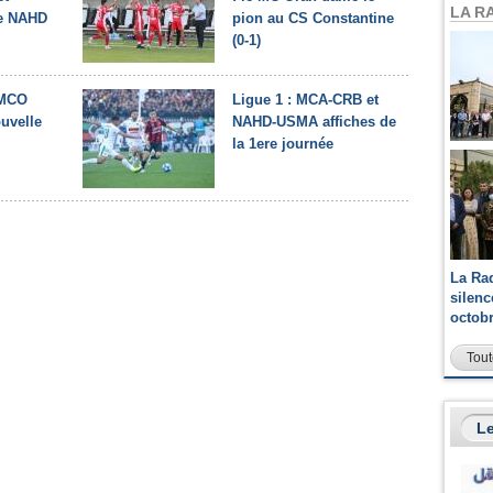
LA R
le NAHD
pion au CS Constantine
(0-1)
 MCO
Ligue 1 : MCA-CRB et
ouvelle
NAHD-USMA affiches de
la 1ere journée
La Ra
silen
octob
Tout
Le