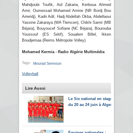
Mahdjoubi Toufik, Aid Zakaria, Kerboua Ahmed
Amir, Oumessad Mohamed Amine (NR Bordj Bou
Arreridj), Kadri Adil, Hadj Abdellah Okba, Abdellaoui
Yassine Zakaraya (WA Tlemcen), Chikhi Samir (MB
Béjaïa), Bouyoucef Sofiane (NC Béjaïa), Bourouba
Youssouf (ES Sétif), Soualem Billel, Ikken
Boudjemaa (Reims Métropole Volley).
Mohamed Kermia - Radio Algérie Multimédia
Tags:
Mourad Sennoun
Volleyball
Lire Aussi
Le Six national en stage
du 20 au 24 juin à Alger
Equipes nationales :