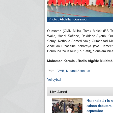
Photo : Abdellah Guessoum
Oussama (OMK Milia), Tarek Malek (ES Ta
Walid, Hosni Sofiane, Dekkiche Ayoub, Oul
Samy, Kerboua Ahmed Amir, Oumessad Moha
Abdellaoui Yassine Zakaraya (WA Tlemcen)
Bourouba Youssouf (ES Sétif), Soualem Bill
Mohamed Kermia - Radio Algérie Multimé
Tags:
,
FAVB
Mourad Sennoun
Volleyball
Lire Aussi
Nationale 1 : la 
saison débutera 
septembre