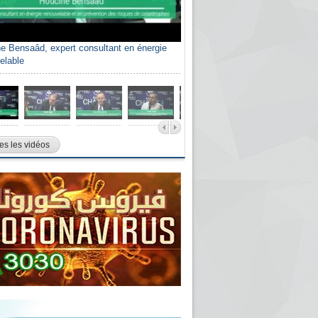
e Bensaâd, expert consultant en énergie
elable
es les vidéos