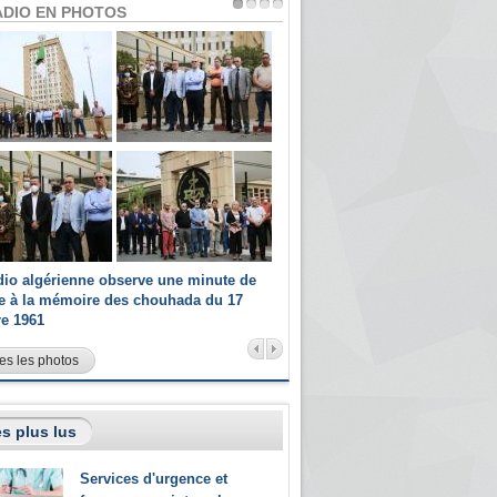
ADIO EN PHOTOS
dio algérienne observe une minute de
Les champions paralympiques 
ce à la mémoire des chouhada du 17
Radio Algérienne et recrutés 
re 1961
sportifs
es les photos
s plus lus
Services d'urgence et