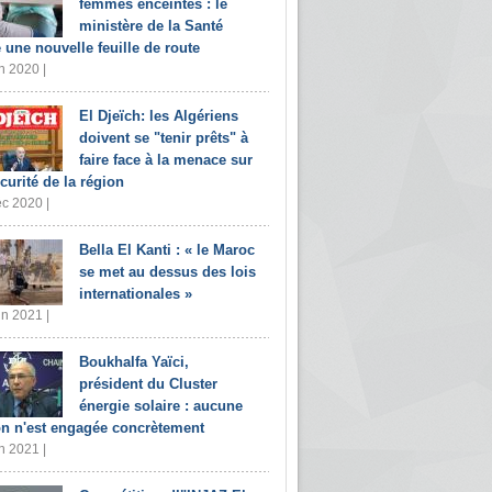
femmes enceintes : le
ministère de la Santé
e une nouvelle feuille de route
n 2020 |
El Djeïch: les Algériens
doivent se "tenir prêts" à
faire face à la menace sur
écurité de la région
c 2020 |
Bella El Kanti : « le Maroc
se met au dessus des lois
internationales »
in 2021 |
Boukhalfa Yaïci,
président du Cluster
énergie solaire : aucune
on n'est engagée concrètement
n 2021 |