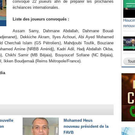
convoqué 22 joueurs afin de préparer les prochaines
échéances internationales.
Liste des joueurs convoqués :
Houcin
renouv
Assam Samy, Dahmane Abdallah, Dahmane Bouali
djenanet), Dekkiche Akram, Ilyes Achouri, Abi Ayed Mohamed
d Cherchali Islam (GS Pétroliers), Mahdjoubi Toufik, Bouziane
med Amine (NRBB Arréridj), Kadri Adil, Hadj Abdallah Okba,
, Chikhi Samir (MB Béjaia), Bouyoucef Sofiane (NC Béjaia),
el, Ikken Boudjemaâ (Reims Métropole/France).
Tout
dia
nouvelle
Mohamed Heus
en
nouveau président de la
FAVB