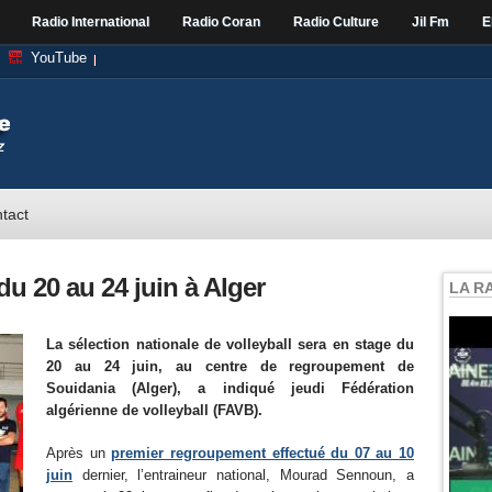
Radio International
Radio Coran
Radio Culture
Jil Fm
E
YouTube
tact
du 20 au 24 juin à Alger
LA R
La sélection nationale de volleyball sera en stage du
20 au 24 juin, au centre de regroupement de
Souidania (Alger), a indiqué jeudi Fédération
algérienne de volleyball (FAVB).
Après un
premier regroupement effectué du 07 au 10
juin
dernier, l’entraineur national, Mourad Sennoun, a