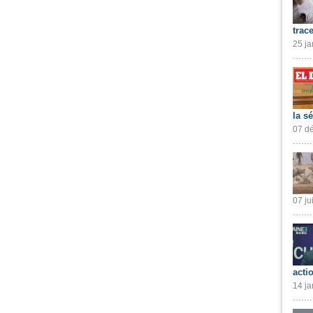
trac
25 ja
la s
07 dé
07 ju
acti
14 ja