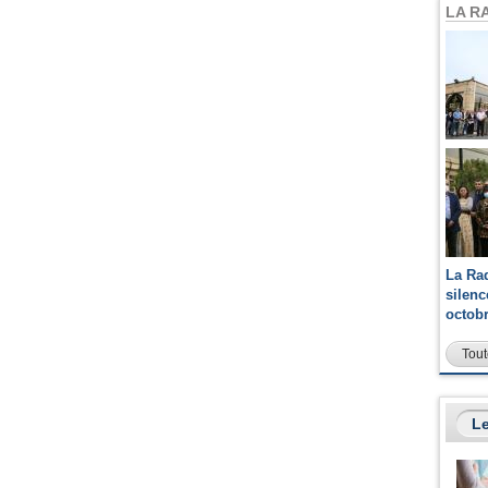
LA R
La Ra
silen
octob
Tout
Le