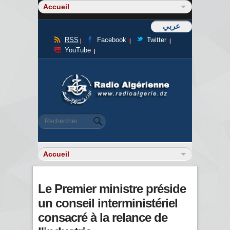
عربي
RSS
Facebook
Twitter
YouTube
Formulaire de recherche
Rechercher
Le Premier ministre préside
un conseil interministériel
consacré à la relance de