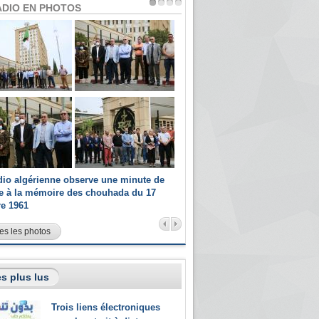
ADIO EN PHOTOS
dio algérienne observe une minute de
Les champions paralympiques 
ce à la mémoire des chouhada du 17
Radio Algérienne et recrutés 
re 1961
sportifs
es les photos
s plus lus
Trois liens électroniques