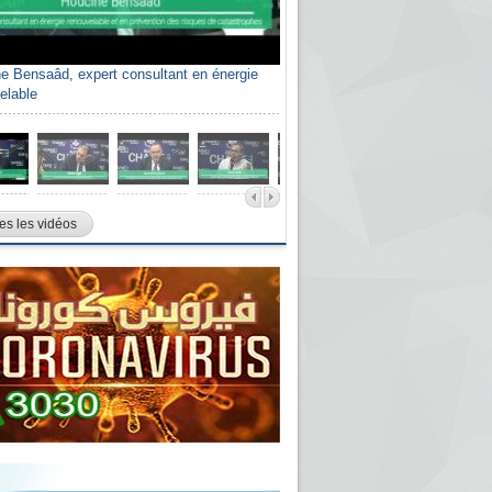
e Bensaâd, expert consultant en énergie
elable
es les vidéos