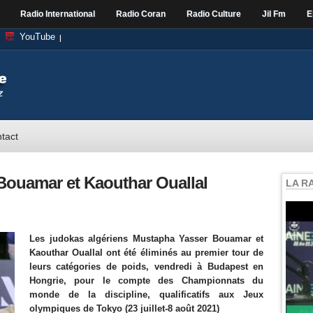
Radio International
Radio Coran
Radio Culture
Jil Fm
E
YouTube
tact
Bouamar et Kaouthar Ouallal
LA R
Les judokas algériens Mustapha Yasser Bouamar et
Kaouthar Ouallal ont été éliminés au premier tour de
leurs catégories de poids, vendredi à Budapest en
Hongrie, pour le compte des Championnats du
monde de la discipline, qualificatifs aux Jeux
olympiques de Tokyo (23 juillet-8 août 2021)