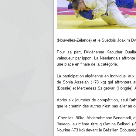
(Nouvelles-Zélande) et le Suédois Joakim Dv
Pour sa part, l'Algérienne Kaouthar Oual
vainqueur par ippon. La Néerlandais affront
une place en finale de la catégorie.
La participation algérienne en individuel au
de Sonia Asselah (+78 kg) qui affrontera 
(Bosnie) et Mercedesz Szigetvari (Hongrie). 
Après six journées de compétition, seul l'ath
que le chemin des autres n'est pas aller au d
Chez les -90kg, Abderrahmane Benamadi, cham
Juyeop, au même titre qu'Amina Belkadi (-6
Nourine (-73 kg) devant le Brésilien Edouar