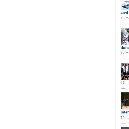
civil
16 ma
dura
12 ma
21 ma
inte
10 ma