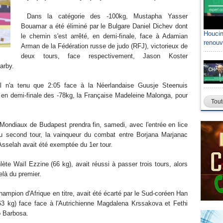
Dans la catégorie des -100kg, Mustapha Yasser
Bouamar a été éliminé par le Bulgare Daniel Dichev dont
Houcin
le chemin s'est arrêté, en demi-finale, face à Adamian
renouv
Arman de la Fédération russe de judo (RFJ), victorieux de
deux tours, face respectivement, Jason Koster
arby.
lal n'a tenu que 2:05 face à la Néerlandaise Guusje Steenuis
e en demi-finale des -78kg, la Française Madeleine Malonga, pour
Tout
x Mondiaux de Budapest prendra fin, samedi, avec l'entrée en lice
au second tour, la vainqueur du combat entre Borjana Marjanac
Asselah avait été exemptée du 1er tour.
lète Waïl Ezzine (66 kg), avait réussi à passer trois tours, alors
elà du premier.
pion d'Afrique en titre, avait été écarté par le Sud-coréen Han
3 kg) face face à l'Autrichienne Magdalena Krssakova et Fethi
do Barbosa.