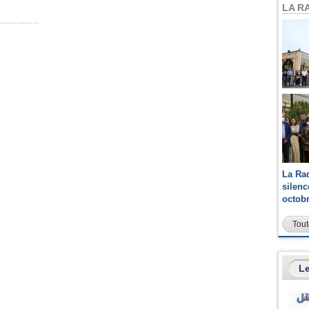
LA R
La Ra
silen
octob
Tout
Le