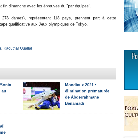
fin dimanche avec les épreuves du "par équipes".
 278 dames), représentant 118 pays, prennent part à cette
tape qualificative aux Jeux olympiques de Tokyo.
,
r
Kaouthar Ouallal
 Sonia
Mondiaux 2021 :
e au
élimination prématurée
de Abderrahmane
Benamadi
aïl
ème