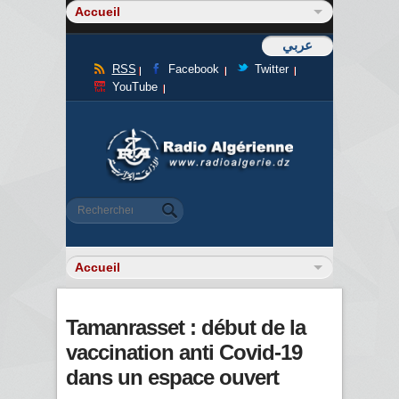
عربي
RSS
Facebook
Twitter
YouTube
Formulaire de recherche
Rechercher
Tamanrasset : début de la
vaccination anti Covid-19
dans un espace ouvert