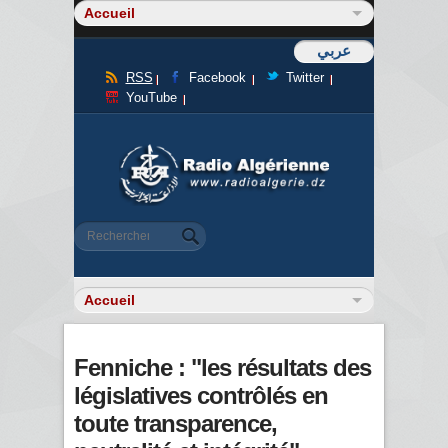
عربي
RSS
Facebook
Twitter
YouTube
Formulaire de recherche
Rechercher
Fenniche : "les résultats des
législatives contrôlés en
toute transparence,