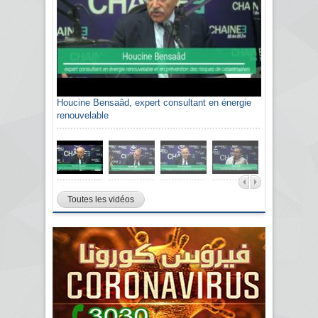
Houcine Bensaâd, expert consultant en énergie
Sami Agli, président de la Confédération
renouvelable
algérienne du patronat citoyen CAPC
Toutes les vidéos