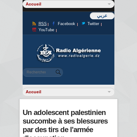
عربي
RSS
Facebook
Twitter
YouTube
Formulaire de recherche
Rechercher
Un adolescent palestinien
succombe à ses blessures
par des tirs de l'armée