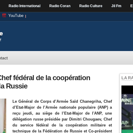
Radio International
Radio Coran
Radio Culture
Jil Fm
E
YouTube
tact
Chef fédéral de la coopération
LA R
 la Russie
Le Général de Corps d’Armée Saïd Chanegriha, Chef
d’Etat-Major de l’Armée nationale populaire (ANP) a
reçu jeudi, au siège de l’Etat-Major de l'ANP, une
délégation russe présidée par Dimitri Chougaev, Chef
du service fédéral de la coopération militaire et
technique de la Fédération de Russie et Co-président