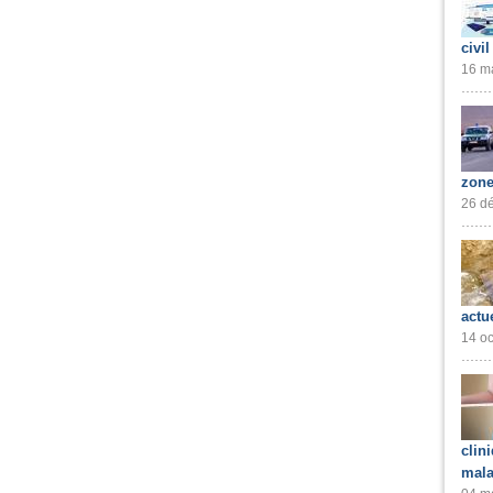
civil
16 ma
zone
26 dé
actu
14 oc
clin
mala