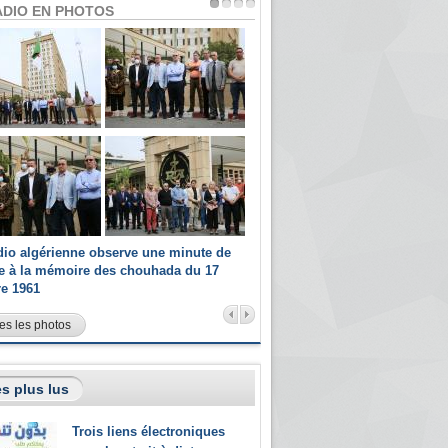
ADIO EN PHOTOS
dio algérienne observe une minute de
Les champions paralympiques 
ce à la mémoire des chouhada du 17
Radio Algérienne et recrutés 
re 1961
sportifs
es les photos
s plus lus
Trois liens électroniques