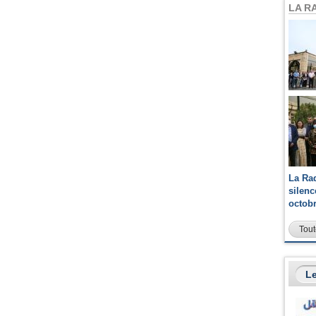
LA R
La Ra
silen
octob
Tout
Le