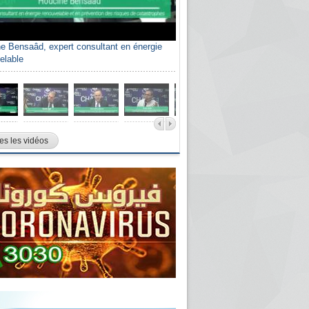
e Bensaâd, expert consultant en énergie
elable
es les vidéos