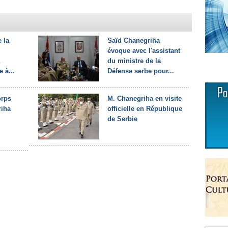
 la
Saïd Chanegriha
évoque avec l'assistant
du ministre de la
e à...
Défense serbe pour...
orps
M. Chanegriha en visite
iha
officielle en République
de Serbie