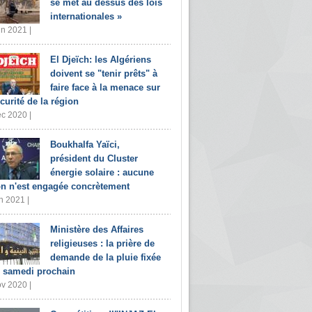
se met au dessus des lois
internationales »
in 2021 |
El Djeïch: les Algériens
doivent se "tenir prêts" à
faire face à la menace sur
écurité de la région
c 2020 |
Boukhalfa Yaïci,
président du Cluster
énergie solaire : aucune
on n'est engagée concrètement
n 2021 |
Ministère des Affaires
religieuses : la prière de
demande de la pluie fixée
 samedi prochain
v 2020 |