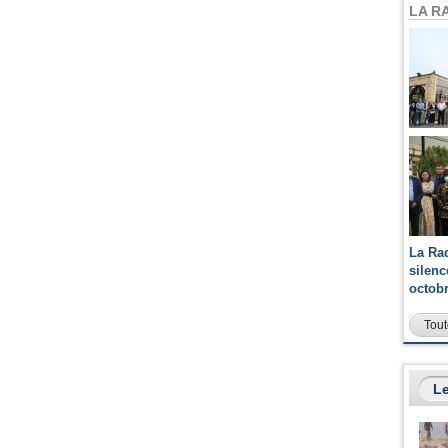
LA R
La Ra
silen
octob
Tout
Le