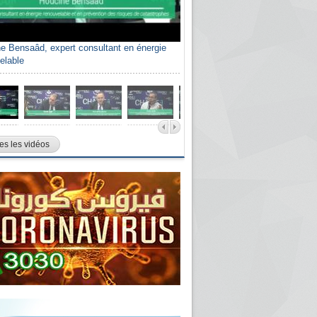
e Bensaâd, expert consultant en énergie
elable
es les vidéos