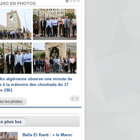
ADIO EN PHOTOS
dio algérienne observe une minute de
Les champions paralympiques 
ce à la mémoire des chouhada du 17
Radio Algérienne et recrutés 
re 1961
sportifs
es les photos
s plus lus
Bella El Kanti : « le Maroc