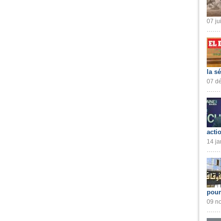
07 ju
la s
07 dé
acti
14 ja
pour
09 no