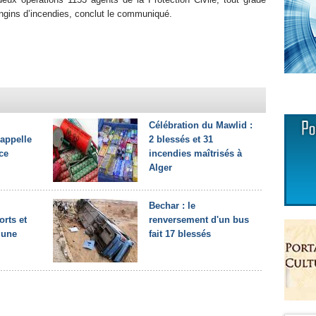
ngins d’incendies, conclut le communiqué.
Célébration du Mawlid :
 appelle
2 blessés et 31
ce
incendies maîtrisés à
Alger
Bechar : le
orts et
renversement d'un bus
 une
fait 17 blessés