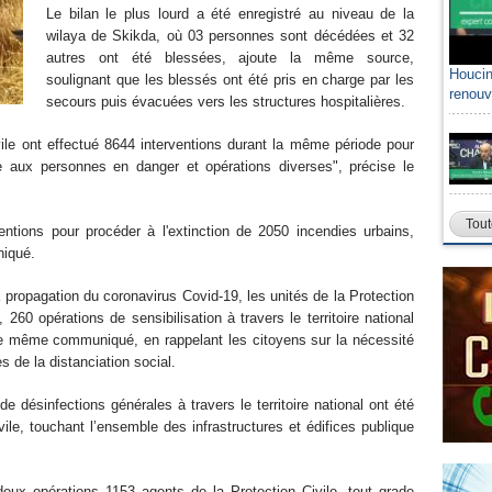
Le bilan le plus lourd a été enregistré au niveau de la
wilaya de Skikda, où 03 personnes sont décédées et 32
autres ont été blessées, ajoute la même source,
Houcin
soulignant que les blessés ont été pris en charge par les
renouv
secours puis évacuées vers les structures hospitalières.
ile ont effectué 8644 interventions durant la même période pour
e aux personnes en danger et opérations diverses", précise le
Tout
entions pour procéder à l'extinction de 2050 incendies urbains,
uniqué.
a propagation du coronavirus Covid-19, les unités de la Protection
 260 opérations de sensibilisation à travers le territoire national
 le même communiqué, en rappelant les citoyens sur la nécessité
s de la distanciation social.
désinfections générales à travers le territoire national ont été
vile, touchant l’ensemble des infrastructures et édifices publique
deux opérations 1153 agents de la Protection Civile, tout grade