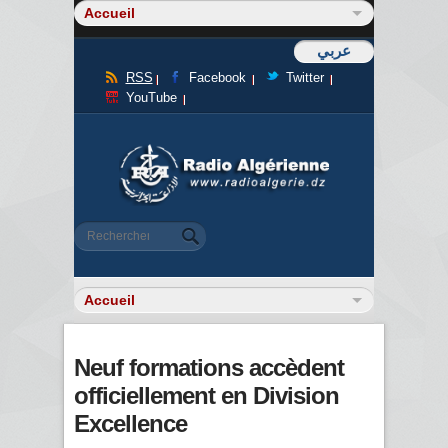
عربي
RSS
Facebook
Twitter
YouTube
Formulaire de recherche
Rechercher
Neuf formations accèdent
officiellement en Division
Excellence