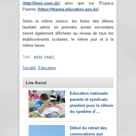
(
http://bem.onec.dz
) ainsi que sur l'Espace
Parents (
https://tharwa.education.gov.dz
).
Selon la même source, les listes des élèves
lauréats admis en première année secondaire
seront également affichées au niveau de tous les
établissements scolaires, le même jour et à la
même heure.
Tags:
,
BEM
ONEC
Société
,
Education
Lire Aussi
Education nationale:
parents et syndicats
plaident pour la réforme
du système d’...
Début du retrait des
convocations aux