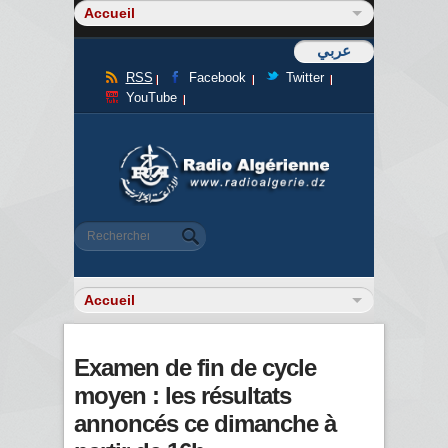
عربي
RSS
Facebook
Twitter
YouTube
Formulaire de recherche
Rechercher
Examen de fin de cycle
moyen : les résultats
annoncés ce dimanche à