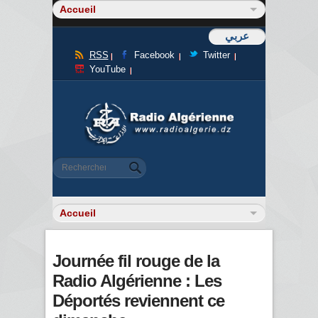
عربي
RSS
Facebook
Twitter
YouTube
Formulaire de recherche
Rechercher
Journée fil rouge de la
Radio Algérienne : Les
Déportés reviennent ce