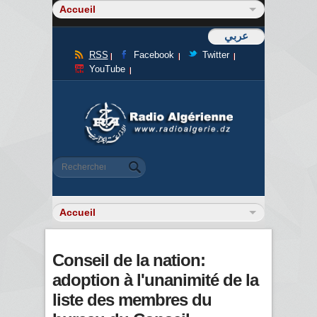
عربي
RSS
Facebook
Twitter
YouTube
Formulaire de recherche
Rechercher
Conseil de la nation:
adoption à l'unanimité de la
liste des membres du