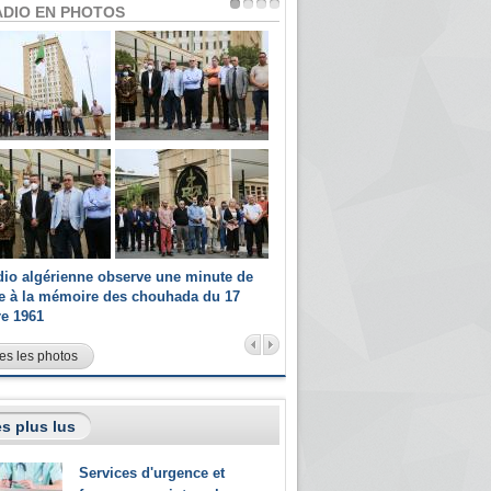
ADIO EN PHOTOS
dio algérienne observe une minute de
Les champions paralympiques 
ce à la mémoire des chouhada du 17
Radio Algérienne et recrutés 
re 1961
sportifs
es les photos
s plus lus
Services d'urgence et