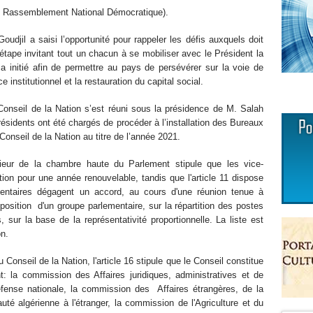
re du Rassemblement National Démocratique).
udjil a saisi l’opportunité pour rappeler les défis auxquels doit
e étape invitant tout un chacun à se mobiliser avec le Président la
a initié afin de permettre au pays de persévérer sur la voie de
 institutionnel et la restauration du capital social.
Conseil de la Nation s’est réuni sous la présidence de M. Salah
présidents ont été chargés de procéder à l’installation des Bureaux
nseil de la Nation au titre de l’année 2021.
érieur de la chambre haute du Parlement stipule que les vice-
tion pour une année renouvelable, tandis que l'article 11 dispose
entaires dégagent un accord, au cours d'une réunion tenue à
roposition d'un groupe parlementaire, sur la répartition des postes
 sur la base de la représentativité proportionnelle. La liste est
on.
nseil de la Nation, l'article 16 stipule que le Conseil constitue
 la commission des Affaires juridiques, administratives et de
fense nationale, la commission des Affaires étrangères, de la
té algérienne à l'étranger, la commission de l'Agriculture et du