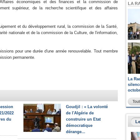
 Affaires économiques et des finances et la commission de
LA R
ement supérieur, de la recherche scientifique et des affaires
quipement et du développement rural, la commission de la Santé,
darité nationale et de la commission de la Culture, de l'information,
missions pour une durée d'une année renouvelable. Tout membre
mmission permanente.
La Ra
silen
octob
Tout
session
Goudjil : « La volonté
21/2022
de l'Algérie de
res du
construire un Etat
Le
démocratique
dérange...