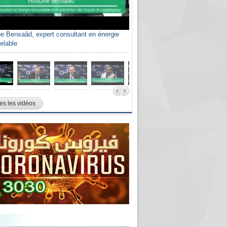
e Bensaâd, expert consultant en énergie
elable
es les vidéos