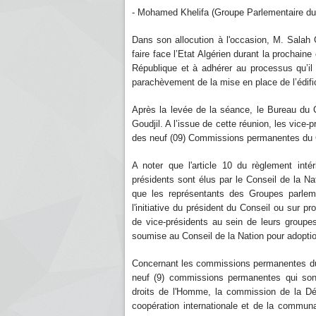
- Mohamed Khelifa (Groupe Parlementai
Dans son allocution à l'occasion, M. Salah Go
faire face l’Etat Algérien durant la prochain
République et à adhérer au processus qu’il 
parachèvement de la mise en place de l’édifice
Après la levée de la séance, le Bureau du 
Goudjil. A l’issue de cette réunion, les vice-
des neuf (09) Commissions permanentes du Co
A noter que l'article 10 du règlement int
présidents sont élus par le Conseil de la Na
que les représentants des Groupes parlem
l'initiative du président du Conseil ou sur p
de vice-présidents au sein de leurs groupes,
soumise au Conseil de la Nation pour adopti
Concernant les commissions permanentes du Co
neuf (9) commissions permanentes qui sont:
droits de l'Homme, la commission de la Dé
coopération internationale et de la communau