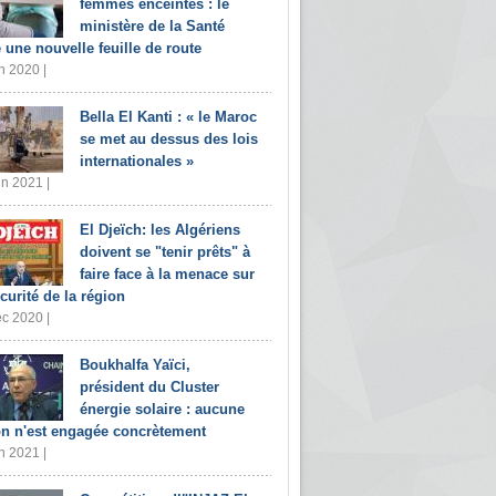
femmes enceintes : le
ministère de la Santé
e une nouvelle feuille de route
n 2020 |
Bella El Kanti : « le Maroc
se met au dessus des lois
internationales »
in 2021 |
El Djeïch: les Algériens
doivent se "tenir prêts" à
faire face à la menace sur
écurité de la région
c 2020 |
Boukhalfa Yaïci,
président du Cluster
énergie solaire : aucune
on n'est engagée concrètement
n 2021 |