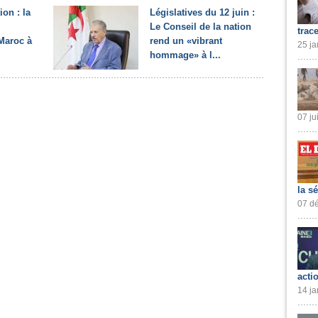
ion : la
Législatives du 12 juin :
Le Conseil de la nation
trac
Maroc à
rend un «vibrant
25 ja
hommage» à l...
07 ju
la s
07 dé
acti
14 ja