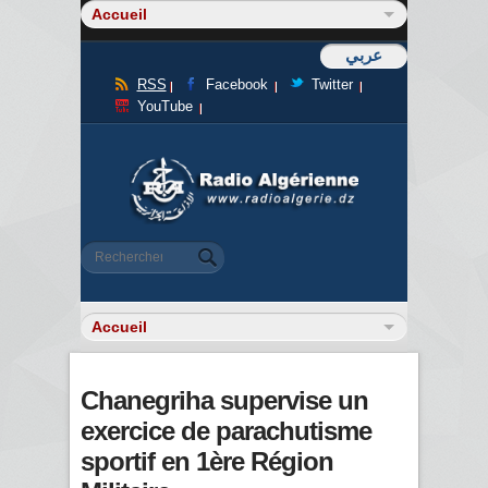
عربي
RSS
Facebook
Twitter
YouTube
Formulaire de recherche
Rechercher
Chanegriha supervise un
exercice de parachutisme
sportif en 1ère Région