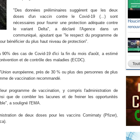
"Des données préliminaires suggèrent que les deux
doses d'un vaccin contre le Covid-19 (...) sont
Houcin
nécessaires pour fournir une protection adéquate contre
renouv
le variant Delta", a déclaré l'Agence dans un
communiqué, ajoutant que "le respect du programme de
r bénéficier du plus haut niveau de protection".
a 90% des cas de Covid-19 d'ici la fin du mois d'août, a estimé
révention et de contrôle des maladies (ECDC).
Tout
 l'Union européenne, près de 30 % ou plus des personnes de plus
ramme de vaccination recommandé.
 leur programme de vaccination, y compris l'administration de
i que de combler les lacunes et de freiner les opportunités
ble", a souligné l'EMA.
istration de deux doses pour les vaccins Comirnaty (Pfizer),
ca).