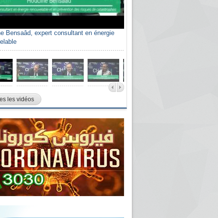
e Bensaâd, expert consultant en énergie
elable
es les vidéos