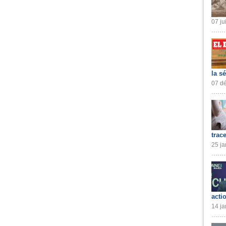
07 ju
la s
07 dé
trac
25 ja
acti
14 ja