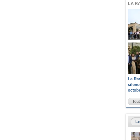
LA R
La Ra
silen
octob
Tout
Le