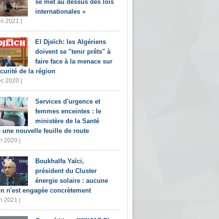
se met au dessus des lois
internationales »
in 2021 |
El Djeïch: les Algériens
doivent se "tenir prêts" à
faire face à la menace sur
écurité de la région
c 2020 |
Services d'urgence et
femmes enceintes : le
ministère de la Santé
e une nouvelle feuille de route
n 2020 |
Boukhalfa Yaïci,
président du Cluster
énergie solaire : aucune
on n'est engagée concrètement
n 2021 |