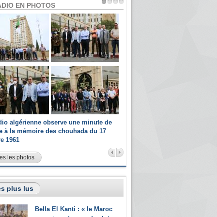
ADIO EN PHOTOS
dio algérienne observe une minute de
Les champions paralympiques 
ce à la mémoire des chouhada du 17
Radio Algérienne et recrutés 
re 1961
sportifs
es les photos
s plus lus
Bella El Kanti : « le Maroc