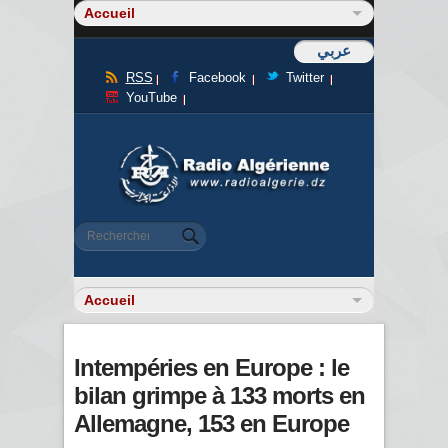
عربي
RSS
Facebook
Twitter
YouTube
Formulaire de recherche
Rechercher
Intempéries en Europe : le
bilan grimpe à 133 morts en
Allemagne, 153 en Europe