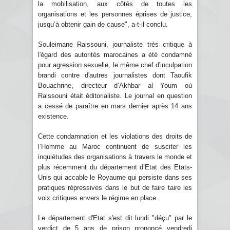
la mobilisation, aux côtés de toutes les
organisations et les personnes éprises de justice,
jusqu’à obtenir gain de cause", a-t-il conclu.
Souleimane Raissouni, journaliste très critique à
l'égard des autorités marocaines a été condamné
pour agression sexuelle, le même chef d'inculpation
brandi contre d'autres journalistes dont Taoufik
Bouachrine, directeur d’Akhbar al Youm où
Raissouni était éditorialiste. Le journal en question
a cessé de paraître en mars dernier après 14 ans
existence.
Cette condamnation et les violations des droits de
l’Homme au Maroc continuent de susciter les
inquiétudes des organisations à travers le monde et
plus récemment du département d’Etat des Etats-
Unis qui accable le Royaume qui persiste dans ses
pratiques répressives dans le but de faire taire les
voix critiques envers le régime en place.
Le département d'Etat s'est dit lundi "déçu" par le
verdict de 5 ans de prison prononcé vendredi