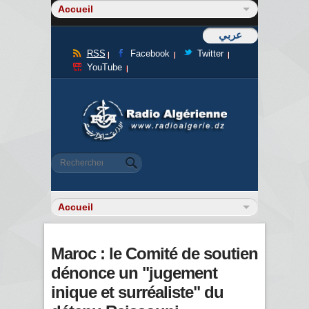
عربي
RSS
Facebook
Twitter
YouTube
Formulaire de recherche
Rechercher
Maroc : le Comité de soutien
dénonce un "jugement
inique et surréaliste" du