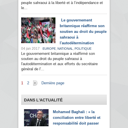
peuple sahraoui à la liberté et à l’indépendance et
le...
Le gouvernement
britannique réaffirme son
soutien au droit du peuple
sahraoui à
l'autodétermination
04 jan 2017
,
,
EUROPE
NATIONAL
POLITIQUE
Le gouvernement britannique a réaffirmé son
soutien au droit du peuple sahraoui à
l'autodétermination et aux efforts du secrétaire
général de l'...
Pages
1
2
Dernière page
DANS L'ACTUALITÉ
Mohamed Baghali : « la
conciliation entre liberté et
responsabilité doit passer