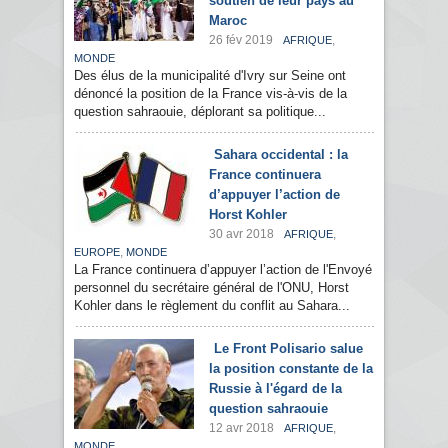
soutien de leur pays au
Maroc
26 fév 2019
,
AFRIQUE
MONDE
Des élus de la municipalité d'Ivry sur Seine ont
dénoncé la position de la France vis-à-vis de la
question sahraouie, déplorant sa politique...
Sahara occidental : la
France continuera
d’appuyer l’action de
Horst Kohler
30 avr 2018
,
AFRIQUE
,
EUROPE
MONDE
La France continuera d’appuyer l’action de l'Envoyé
personnel du secrétaire général de l'ONU, Horst
Kohler dans le règlement du conflit au Sahara...
Le Front Polisario salue
la position constante de la
Russie à l'égard de la
question sahraouie
12 avr 2018
,
AFRIQUE
MONDE