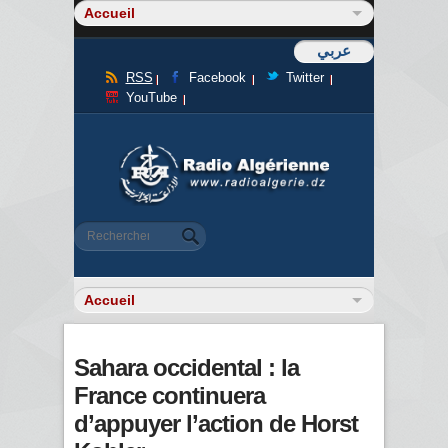
عربي
RSS
Facebook
Twitter
YouTube
Formulaire de recherche
Rechercher
Sahara occidental : la
France continuera
d’appuyer l’action de Horst