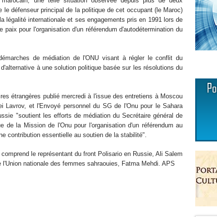
nt marocain, une telle situation observée depuis plus de deux
le défenseur principal de la politique de cet occupant (le Maroc)
la légalité internationale et ses engagements pris en 1991 lors de
de paix pour l'organisation d'un référendum d'autodétermination du
émarches de médiation de l'ONU visant à régler le conflit du
 d'alternative à une solution politique basée sur les résolutions du
es étrangères publié mercredi à l'issue des entretiens à Moscou
uei Lavrov, et l'Envoyé personnel du SG de l'Onu pour le Sahara
ussie "soutient les efforts de médiation du Secrétaire général de
e de la Mission de l'Onu pour l'organisation d'un référendum au
e contribution essentielle au soutien de la stabilité".
 comprend le représentant du front Polisario en Russie, Ali Salem
e l'Union nationale des femmes sahraouies, Fatma Mehdi. APS