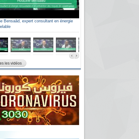
e Bensaâd, expert consultant en énergie
elable
es les vidéos