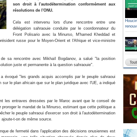
son droit à l'autodétermination conformément aux
résolutions de l'ONU.
Houcin
Cela est intervenu lors d'une rencontre entre une
renouv
délégation sahraouie conduite par le coordonnateur du
Front Polisario avec la Minurso, M'hamed Kheddad et
ésident russe pour le Moyen-Orient et l'Afrique et vice-ministre
ée de sa rencontre avec Mikhaïl Bogdanov, a salué "la position
Tout
olution juste et permanente à la question sahraouie".
a évoqué "les grands acquis accomplis par le peuple sahraoui
 sur le plan africain que sur le plan juridique avec l'UE, a indiqué
t les entraves dressées par le Maroc avant que le conseil de
r proroger le mandat de la Minurso, estimant que cette politique a
pêcher le peuple sahraoui d'exercer son droit à l'autodétermination
, ajoute-t-on de même source.
nque de fermeté dans l'application des décisions onusiennes est