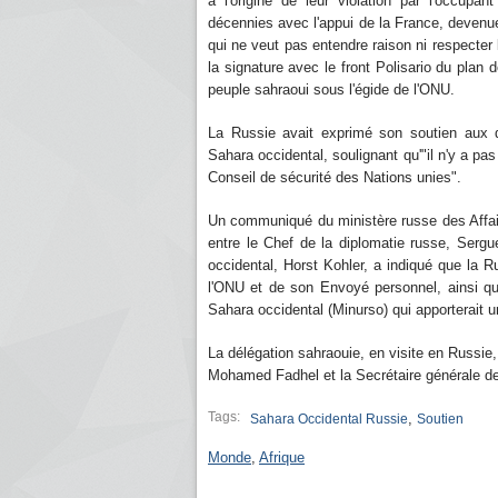
à l'origine de leur violation par l'occupa
décennies avec l'appui de la France, devenue 
qui ne veut pas entendre raison ni respecter 
la signature avec le front Polisario du plan 
peuple sahraoui sous l'égide de l'ONU.
La Russie avait exprimé son soutien aux d
Sahara occidental, soulignant qu'"il n'y a pas
Conseil de sécurité des Nations unies".
Un communiqué du ministère russe des Affair
entre le Chef de la diplomatie russe, Serg
occidental, Horst Kohler, a indiqué que la R
l'ONU et de son Envoyé personnel, ainsi qu
Sahara occidental (Minurso) qui apporterait un
La délégation sahraouie, en visite en Russie,
Mohamed Fadhel et la Secrétaire générale d
Tags:
,
Sahara Occidental Russie
Soutien
Monde
,
Afrique