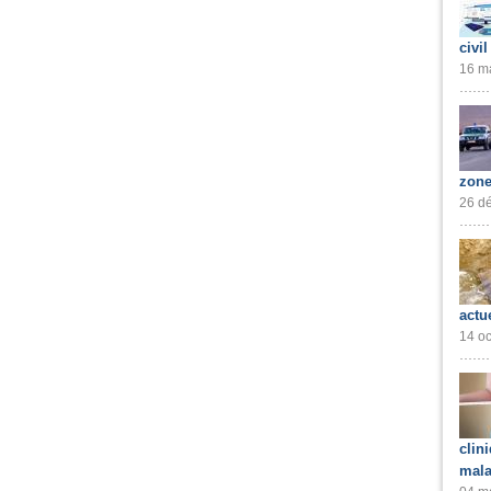
civil
16 ma
zone
26 dé
actu
14 oc
clin
mala