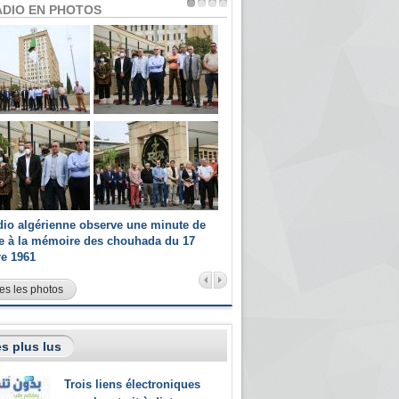
ADIO EN PHOTOS
dio algérienne observe une minute de
Les champions paralympiques 
ce à la mémoire des chouhada du 17
Radio Algérienne et recrutés 
re 1961
sportifs
es les photos
s plus lus
Trois liens électroniques