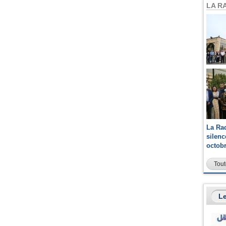
LA R
La Ra
silen
octob
Tout
Le