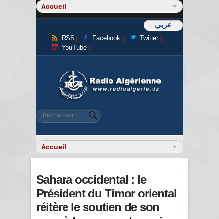
عربي
RSS
Facebook
Twitter
YouTube
Formulaire de recherche
Rechercher
Sahara occidental : le
Président du Timor oriental
réitère le soutien de son