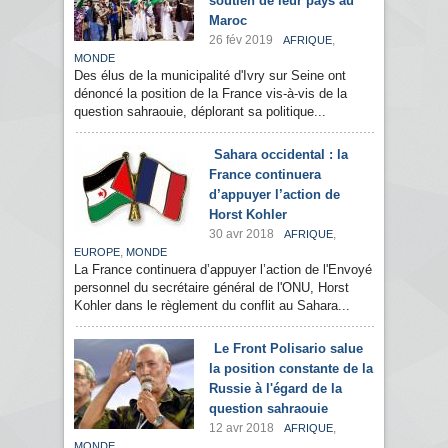
soutien de leur pays au
Maroc
26 fév 2019
,
AFRIQUE
MONDE
Des élus de la municipalité d'Ivry sur Seine ont
dénoncé la position de la France vis-à-vis de la
question sahraouie, déplorant sa politique...
Sahara occidental : la
France continuera
d’appuyer l’action de
Horst Kohler
30 avr 2018
,
AFRIQUE
,
EUROPE
MONDE
La France continuera d’appuyer l’action de l'Envoyé
personnel du secrétaire général de l'ONU, Horst
Kohler dans le règlement du conflit au Sahara...
Le Front Polisario salue
la position constante de la
Russie à l'égard de la
question sahraouie
12 avr 2018
,
AFRIQUE
MONDE