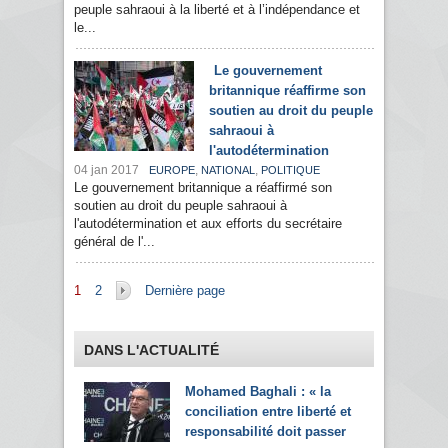
peuple sahraoui à la liberté et à l’indépendance et
le...
Le gouvernement
britannique réaffirme son
soutien au droit du peuple
sahraoui à
l'autodétermination
04 jan 2017
,
,
EUROPE
NATIONAL
POLITIQUE
Le gouvernement britannique a réaffirmé son
soutien au droit du peuple sahraoui à
l'autodétermination et aux efforts du secrétaire
général de l'...
Pages
1
2
Dernière page
DANS L'ACTUALITÉ
Mohamed Baghali : « la
conciliation entre liberté et
responsabilité doit passer