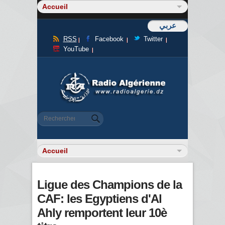
عربي
RSS
Facebook
Twitter
YouTube
Formulaire de recherche
Rechercher
Ligue des Champions de la
CAF: les Egyptiens d'Al
Ahly remportent leur 10è